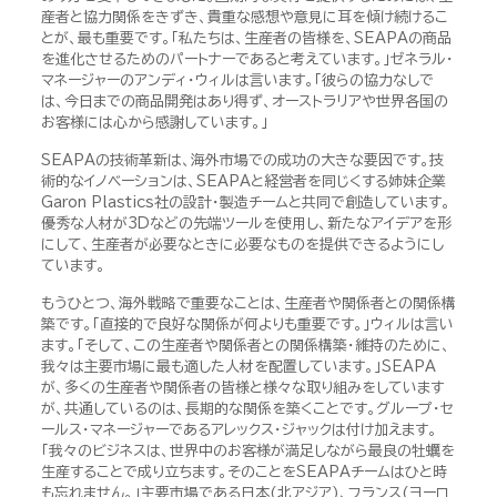
産者と協力関係をきずき、貴重な感想や意見に耳を傾け続けるこ
とが、最も重要です。「私たちは、生産者の皆様を、SEAPAの商品
を進化させるためのパートナーであると考えています。」ゼネラル・
マネージャーのアンディ・ウィルは言います。「彼らの協力なしで
は、今日までの商品開発はあり得ず、オーストラリアや世界各国の
お客様には心から感謝しています。」
SEAPAの技術革新は、海外市場での成功の大きな要因です。技
術的なイノベーションは、SEAPAと経営者を同じくする姉妹企業
Garon Plastics社の設計・製造チームと共同で創造しています。
優秀な人材が3Dなどの先端ツールを使用し、新たなアイデアを形
にして、生産者が必要なときに必要なものを提供できるようにし
ています。
もうひとつ、海外戦略で重要なことは、生産者や関係者との関係構
築です。「直接的で良好な関係が何よりも重要です。」ウィルは言い
ます。「そして、この生産者や関係者との関係構築・維持のために、
我々は主要市場に最も適した人材を配置しています。」SEAPA
が、多くの生産者や関係者の皆様と様々な取り組みをしています
が、共通しているのは、長期的な関係を築くことです。グループ・セ
ールス・マネージャーであるアレックス・ジャックは付け加えます。
「我々のビジネスは、世界中のお客様が満足しながら最良の牡蠣を
生産することで成り立ちます。そのことをSEAPAチームはひと時
も忘れません。」主要市場である日本(北アジア)、フランス(ヨーロ