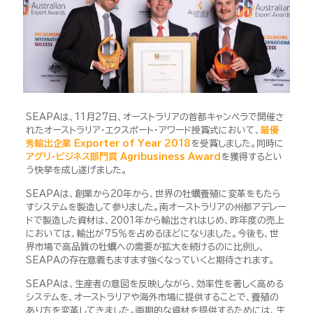
SEAPAは、11月27日、オーストラリアの首都キャンベラで開催さ
れたオーストラリア・エクスポート・アワード授賞式において、
最優
秀輸出企業 Exporter of Year 2018
を受賞しました。同時に
アグリ・ビジネス部門賞 Agribusiness Award
を獲得するとい
う快挙を成し遂げました。
SEAPAは、創業から20年から、世界の牡蠣養殖に変革をもたら
すシステムを製造して参りました。南オーストラリアの州都アデレー
ドで製造した資材は、2001年から輸出されはじめ、昨年度の売上
においては、輸出が75％を占めるほどになりました。今後も、世
界市場で高品質の牡蠣への需要が拡大を続けるのに比例し、
SEAPAの存在意義もますます強くなっていくと期待されます。
SEAPAは、生産者の意図を反映しながら、効率性を著しく高める
システムを、オーストラリアや海外市場に提供することで、養殖の
あり方を変革してきました。画期的な資材を提供するためには、生