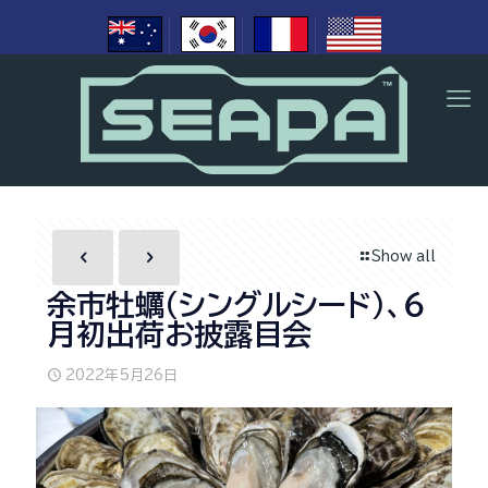
Show all
余市牡蠣(シングルシード)、６
月初出荷お披露目会
2022年5月26日