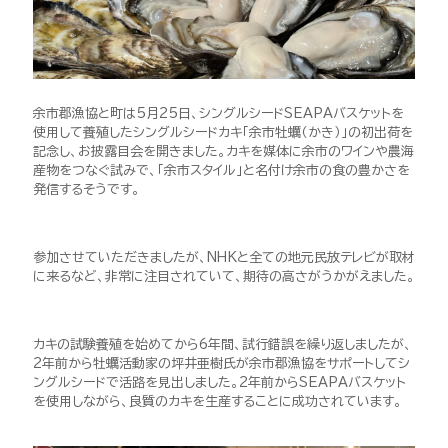
余市郡漁協と町は5月25日、シングルシードSEAPAバスケットを
使用して養殖したシングルシードカキ「余市牡蠣（かき）」の初出荷を
記念し、お披露目会を開きました。カキを媒体に余市のワインや農海
産物をつなぐ試みで、「余市スタイル」と名付け余市の食の豊かさを
発信するそうです。
参加させていただきましたが、NHKと全ての地元民放テレビが取材
に来るなど、非常に注目されていて、期待の高さがうかがえました。
カキの試験養殖を始めてから6年間、試行錯誤を繰り返しましたが、
2年前から牡蠣活動家の坪井亜樹氏が余市郡漁協をサポートしてシ
ングルシードで活路を見出しました。2年前からSEAPAバスケット
を使用しながら、良質のカキを生産することに成功されています。