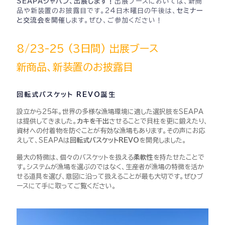
SEAPAジャパン、出展します！
出展ブースにおいては、新商
品や新装置のお披露目です。24日木曜日の午後は、
セミナー
と交流会を開催
します。ぜひ、ご参加ください！
8/23-25 (3日間) 出展ブース
新商品、新装置のお披露目
回転式バスケット REVO誕生
設立から25年。世界の多様な漁場環境に適した選択肢をSEAPA
は提供してきました。
カキを干出
させることで貝柱を更に鍛えたり、
資材への付着物を防ぐことが有効な漁場もあります。その声にお応
えして、
SEAPAは
回転式バスケットREVO
を開発しました。
最大の特徴は、個々のバスケットを扱える
柔軟性
を持たせたことで
す。
システムが漁場を選ぶのではなく、生産者が漁場の特徴を活か
せる道具を選び、意図に沿って扱えることが最も大切です。
ぜひブ
ースにて手に取ってご覧ください。