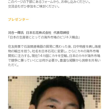
このページの下部にあるフォームから、お申し込みください。
交流会もぜひ参加をご検討ください。
プレゼンター
河合一輝氏
日本石花株式会社 代表取締役
「日本の生産者にとっての海外市場のビジネス機会」
住友商事で石油関連機器の貿易に携わった後、日中物産を興し海産
物の輸出を担う。社名を日本石花に変更し、さらにカキの海外市場
開拓に注力する。現在14カ国にカキを空輸。日本のカキが海外市場
で競争に勝っていくには何が必要か。豊富な経験から洞察を共有い
ただく。