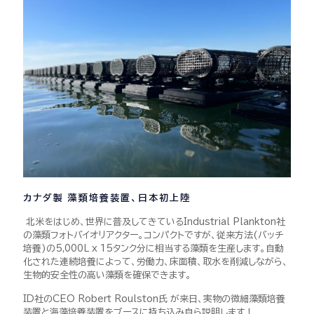
カナダ製 藻類培養装置、日本初上陸
北米をはじめ、世界に普及してきているIndustrial Plankton社
の藻類フォトバイオリアクター。コンパクトですが、従来方法(バッチ
培養)の5,000L x 15タンク分に相当する藻類を生産します。自動
化された連続培養によって、労働力、床面積、取水を削減しながら、
生物的安全性の高い藻類を確保できます。
ID社のCEO Robert Roulston氏 が来日、実物の微細藻類培養
装置と海藻培養装置をブースに持ち込み自ら説明します！