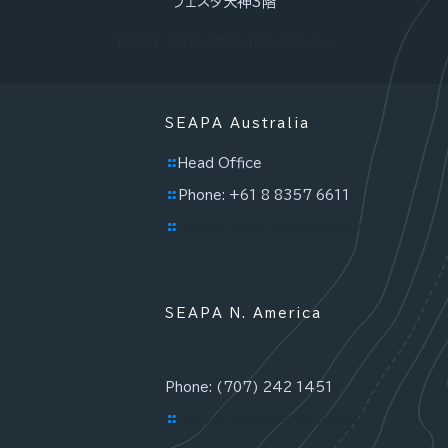
フェスタ天神3階
Email: japan@seapa.com.au
SEAPA Australia
Head Office
Phone: +61 8 8357 6611
Email: sales@seapa.com.au
SEAPA N. America
Phone: (707) 242 1451
Email: team@seapausa.com