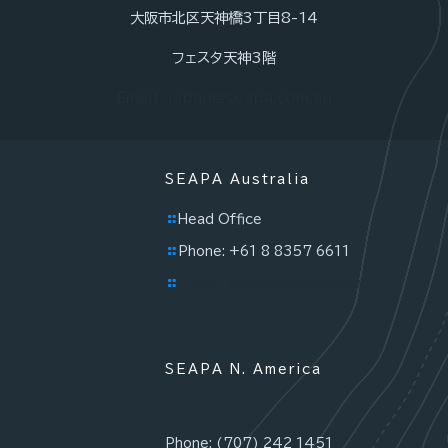
大阪市北区天神橋3丁目8-14
フェスタ天神3階
Email: japan@seapa.com.au
SEAPA Australia
Head Office
Phone: +61 8 8357 6611
Email: sales@seapa.com.au
SEAPA N. America
Phone: (707) 242 1451